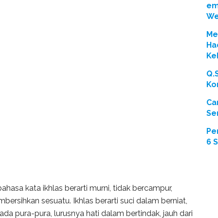
em
We
Men
Ha
Ke
Q.
Ko
Ca
Se
Pe
6 
ahasa kata ikhlas berarti murni, tidak bercampur,
ersihkan sesuatu. Ikhlas berarti suci dalam berniat,
ada pura-pura, lurusnya hati dalam bertindak, jauh dari