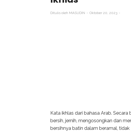
Ditulis oleh
MASUDIN
Oktober 20, 2023
Kata ikhlas dari bahasa Arab. Secara b
bersih, jernih, mengosongkan dan memb
bersihnya batin dalam beramal, tidak 