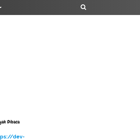
yak Dibaca
tps://dev-