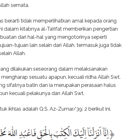
 Allah semata.
as berarti tidak memperlihatkan amal kepada orang
jani dalam kitabnya al-Ta’rifat memberikan pengertian
buatan dari hal-hal yang mengotorinya seperti
uan-tujuan lain selain dari Allah. termasuk juga tidak
elain Allah.
p yang dilakukan seseorang dalam melaksanakan
k mengharap sesuatu apapun, kecuali ridha Allah Swt.
ang sifatnya batin dan ia merupakan perasaan halus
apun kecuali pelakunya dan Allah Swt.
k ikhlas adalah Q.S. Az-Zumar/39: 2 berikut ini.