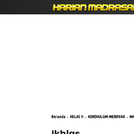
Beranda
›
KELAS 11
›
KURIKULUM MERDEKA
›
MA
Ikhlas