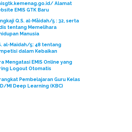
isgtk.kemenag.go.id/ Alamat
bsite EMIS GTK Baru
gkaji Q.S. al-Māidah/5 : 32, serta
dis tentang Memelihara
hidupan Manusia
S. al-Maidah/5: 48 tentang
mpetisi dalam Kebaikan
ra Mengatasi EMIS Online yang
ring Logout Otomatis
rangkat Pembelajaran Guru Kelas
SD/MI Deep Learning (KBC)