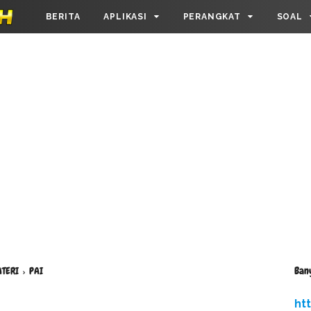
BERITA
APLIKASI
PERANGKAT
SOAL
Ban
TERI
›
PAI
ht