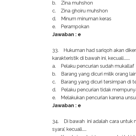
b. Zina muhshon
c. Zina ghoiru muhshon
d. Minum minuman keras
e. Perampokan
Jawaban : e
33. Hukuman had sariqoh akan dike
karakteristik di bawah ini, kecuali.......
a. Pelaku pencurian sudah mukallaf
b. Barang yang dicuri milik orang la
c. Barang yang dicuri tersimpan di 
d. Pelaku pencurian tidak mempunyai
e. Melakukan pencurian karena unsu
Jawaban : e
34. Di bawah ini adalah cara untuk
syara’, kecuali.....