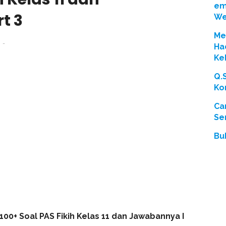
em
t 3
We
Men
1
Ha
Ke
Q.
Ko
Ca
Se
Bu
100+ Soal PAS Fikih Kelas 11 dan Jawabannya I