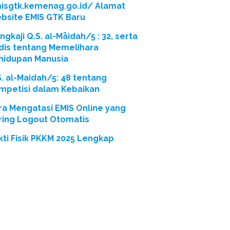
isgtk.kemenag.go.id/ Alamat
bsite EMIS GTK Baru
gkaji Q.S. al-Māidah/5 : 32, serta
dis tentang Memelihara
hidupan Manusia
S. al-Maidah/5: 48 tentang
mpetisi dalam Kebaikan
ra Mengatasi EMIS Online yang
ring Logout Otomatis
kti Fisik PKKM 2025 Lengkap