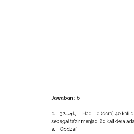
Jawaban : b
e. واجب32. Had jilid (dera) 40 kali dan hakim atau penguasa boleh menambah 40 kali
sebagai ta’zir menjadi 80 kali dera ad
a. Qodzaf