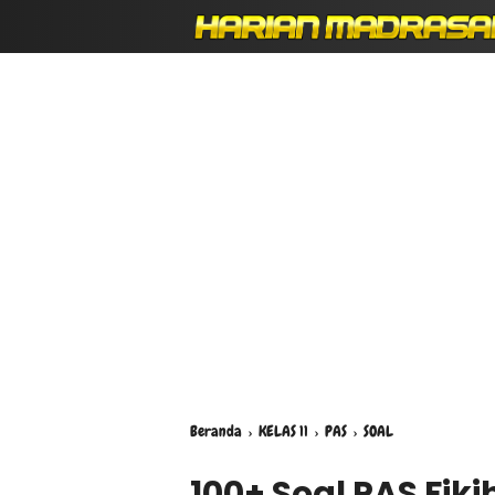
Beranda
›
KELAS 11
›
PAS
›
SOAL
100+ Soal PAS Fiki