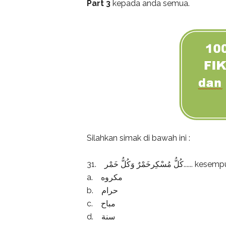
Part 3
kepada anda semua.
Silahkan simak di bawah ini :
31. خَمْرٌ وَكُلُّ خَمْر
a. مكروه
b. حرام
c. مباح
d. سنة