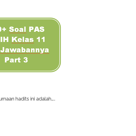
كُلُّ مُسْكِر...... kesempurnaan hadits ini adalah…..