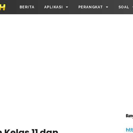
BERITA
APLIKASI
PERANGKAT
SOAL
Ban
h Kelas 11 dan
ht