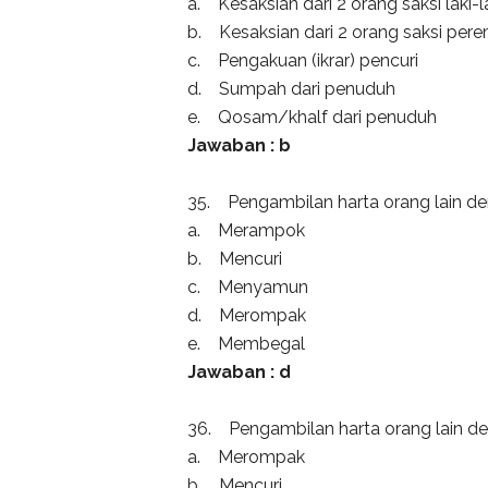
a. Kesaksian dari 2 orang saksi laki-l
b. Kesaksian dari 2 orang saksi per
c. Pengakuan (ikrar) pencuri
d. Sumpah dari penuduh
e. Qosam/khalf dari penuduh
Jawaban : b
35. Pengambilan harta orang lain denga
a. Merampok
b. Mencuri
c. Menyamun
d. Merompak
e. Membegal
Jawaban : d
36. Pengambilan harta orang lain deng
a. Merompak
b. Mencuri