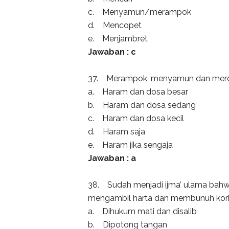
c. Menyamun/merampok
d. Mencopet
e. Menjambret
Jawaban : c
37. Merampok, menyamun dan merom
a. Haram dan dosa besar
b. Haram dan dosa sedang
c. Haram dan dosa kecil
d. Haram saja
e.
Haram jika sengaja
Jawaban : a
38. Sudah menjadi ijma’ ulama ba
mengambil harta dan membunuh korba
a. Dihukum mati dan disalib
b. Dipotong tangan