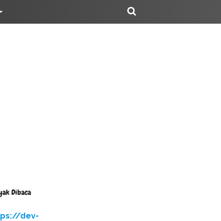
yak Dibaca
tps://dev-