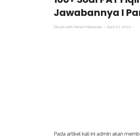
Jawabannya I Par
Ditulis oleh
Harian Madrasah
April 07, 2020
Pada artikel kali ini admin akan mem