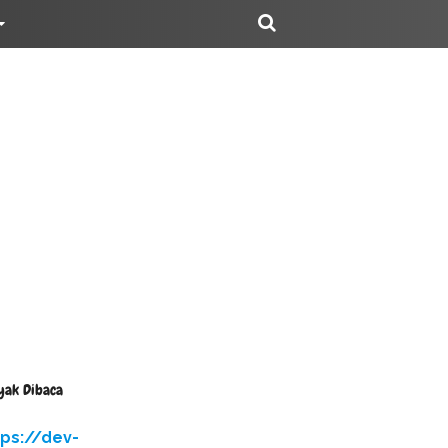
yak Dibaca
tps://dev-