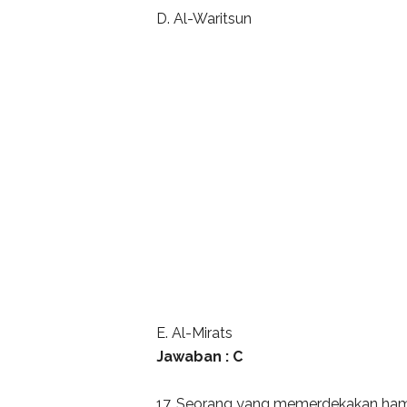
D. Al-Waritsun
E. Al-Mirats
Jawaban : C
17. Seorang yang memerdekakan hamb