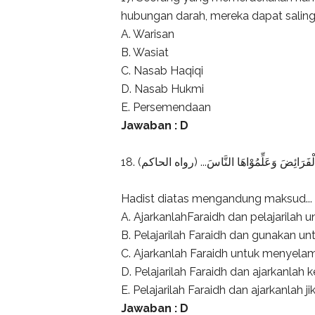
hubungan darah, mereka dapat saling me
A. Warisan
B. Wasiat
C. Nasab Haqiqi
D. Nasab Hukmi
E. Persemendaan
Jawaban : D
18. ْا الْفَرَائِضَ وَعَلِّمُوْاهَا النَّاسَ... (رواه الحاكم
Hadist diatas mengandung maksud...
A. AjarkanlahFaraidh dan pelajarilah
B. Pelajarilah Faraidh dan gunakan un
C. Ajarkanlah Faraidh untuk menyel
D. Pelajarilah Faraidh dan ajarkanlah
E. Pelajarilah Faraidh dan ajarkanlah j
Jawaban : D