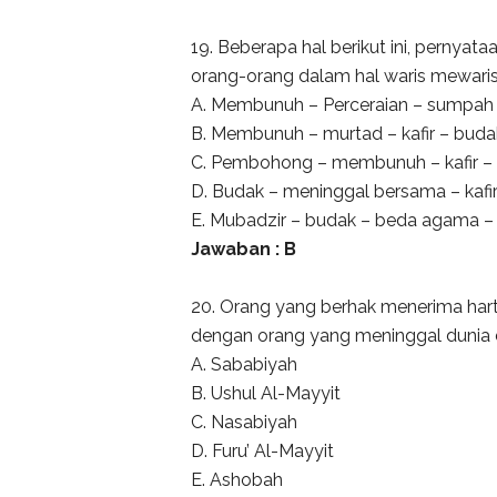
19. Beberapa hal berikut ini, perny
orang-orang dalam hal waris mewarisi.
A. Membunuh – Perceraian – sumpah 
B. Membunuh – murtad – kafir – bud
C. Pembohong – membunuh – kafir –
D. Budak – meninggal bersama – kafir
E. Mubadzir – budak – beda agama
Jawaban : B
20. Orang yang berhak menerima hart
dengan orang yang meninggal dunia dis
A. Sababiyah
B. Ushul Al-Mayyit
C. Nasabiyah
D. Furu’ Al-Mayyit
E. Ashobah