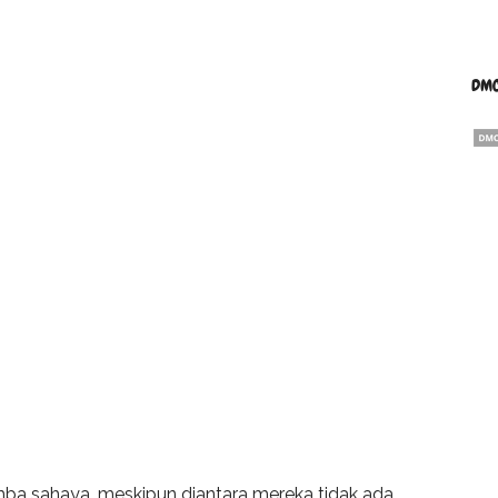
DMC
a sahaya, meskipun diantara mereka tidak ada