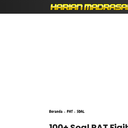
Beranda
›
PAT
›
SOAL
100+ Soal PAT Fiqi