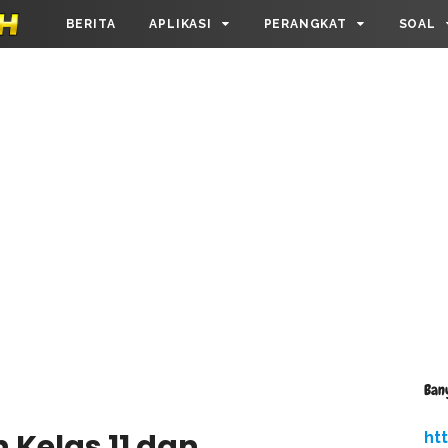
BERITA
APLIKASI
PERANGKAT
SOAL
Ban
h Kelas 11 dan
ht