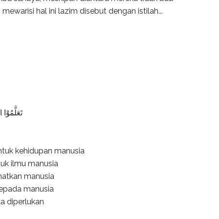
warisi hal ini lazim disebut dengan istilah...
تَعَلَّمُو)
 untuk kehidupan manusia
tuk ilmu manusia
amatkan manusia
 kepada manusia
ika diperlukan