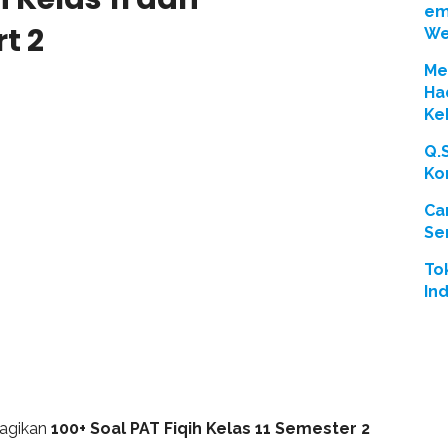
em
t 2
We
Men
Ha
Ke
Q.
Ko
Ca
Se
To
In
bagikan
100+ Soal PAT Fiqih Kelas 11 Semester 2