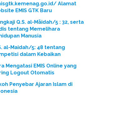
isgtk.kemenag.go.id/ Alamat
bsite EMIS GTK Baru
gkaji Q.S. al-Māidah/5 : 32, serta
dis tentang Memelihara
hidupan Manusia
S. al-Maidah/5: 48 tentang
mpetisi dalam Kebaikan
ra Mengatasi EMIS Online yang
ring Logout Otomatis
koh Penyebar Ajaran Islam di
donesia