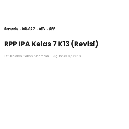
Beranda
›
KELAS 7
›
MTs
›
RPP
RPP IPA Kelas 7 K13 (Revisi)
Ditulis oleh
Harian Madrasah
Agustus 07, 2018