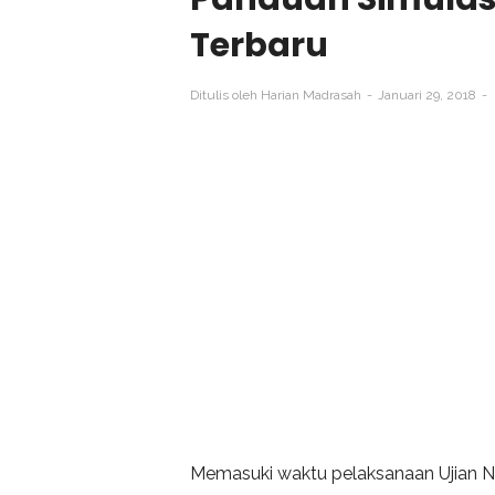
Terbaru
Ditulis oleh
Harian Madrasah
Januari 29, 2018
Memasuki waktu pelaksanaan Ujian N