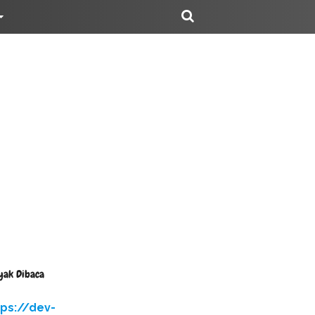
yak Dibaca
tps://dev-