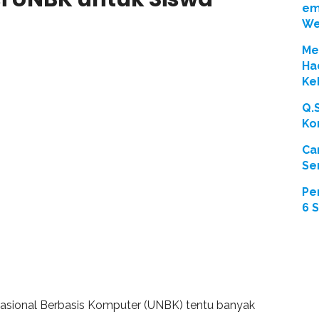
em
We
Men
Ha
Ke
Q.
Ko
Ca
Se
Pe
6 
asional Berbasis Komputer (UNBK) tentu banyak