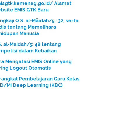
isgtk.kemenag.go.id/ Alamat
bsite EMIS GTK Baru
gkaji Q.S. al-Māidah/5 : 32, serta
dis tentang Memelihara
hidupan Manusia
S. al-Maidah/5: 48 tentang
mpetisi dalam Kebaikan
ra Mengatasi EMIS Online yang
ring Logout Otomatis
rangkat Pembelajaran Guru Kelas
SD/MI Deep Learning (KBC)