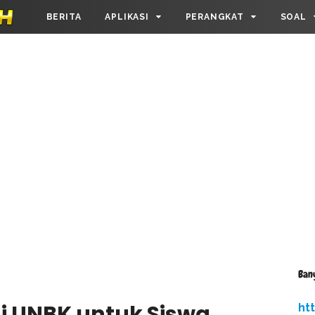
BERITA
APLIKASI
PERANGKAT
SOAL
Ban
i UNBK untuk Siswa
ht