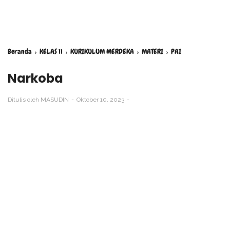
Beranda
›
KELAS 11
›
KURIKULUM MERDEKA
›
MATERI
›
PAI
Narkoba
Ditulis oleh
MASUDIN
Oktober 10, 2023