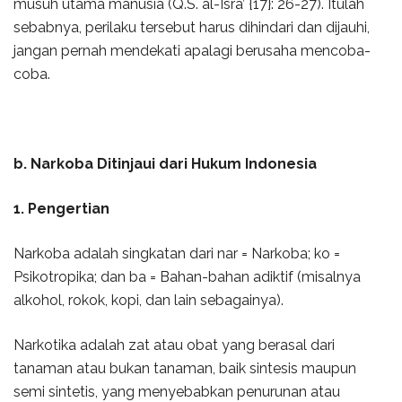
musuh utama manusia (Q.S. al-Isrā’ {17}: 26-27). Itulah
sebabnya, perilaku tersebut harus dihindari dan dijauhi,
jangan pernah mendekati apalagi berusaha mencoba-
coba.
b. Narkoba Ditinjaui dari Hukum Indonesia
1. Pengertian
Narkoba adalah singkatan dari nar = Narkoba; ko =
Psikotropika; dan ba = Bahan-bahan adiktif (misalnya
alkohol, rokok, kopi, dan lain sebagainya).
Narkotika adalah zat atau obat yang berasal dari
tanaman atau bukan tanaman, baik sintesis maupun
semi sintetis, yang menyebabkan penurunan atau