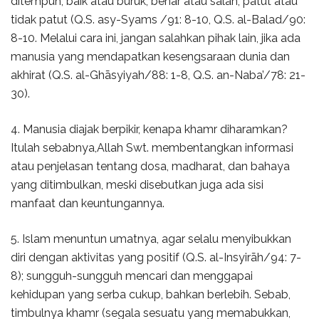
ditempuh, baik atau buruk, benar atau salah, patut atau
tidak patut (Q.S. asy-Syams /91: 8-10, Q.S. al-Balad/90:
8-10. Melalui cara ini, jangan salahkan pihak lain, jika ada
manusia yang mendapatkan kesengsaraan dunia dan
akhirat (Q.S. al-Ghāsyiyah/88: 1-8, Q.S. an-Naba’/78: 21-
30).
4. Manusia diajak berpikir, kenapa khamr diharamkan?
Itulah sebabnya,Allah Swt. membentangkan informasi
atau penjelasan tentang dosa, madharat, dan bahaya
yang ditimbulkan, meski disebutkan juga ada sisi
manfaat dan keuntungannya.
5. Islam menuntun umatnya, agar selalu menyibukkan
diri dengan aktivitas yang positif (Q.S. al-Insyirāh/94: 7-
8); sungguh-sungguh mencari dan menggapai
kehidupan yang serba cukup, bahkan berlebih. Sebab,
timbulnya khamr (segala sesuatu yang memabukkan,