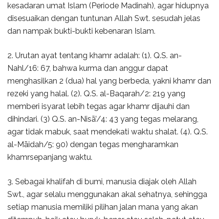
kesadaran umat Islam (Periode Madinah), agar hidupnya
disesuaikan dengan tuntunan Allah Swt. sesudah jelas
dan nampak bukti-bukti kebenaran Islam.
2. Urutan ayat tentang khamr adalah: (1). Q.S. an-
Nahl/16: 67, bahwa kurma dan anggur dapat
menghasilkan 2 (dua) hal yang berbeda, yakni khamr dan
rezeki yang halal. (2). Q.S. al-Baqarah/2: 219 yang
memberi isyarat lebih tegas agar khamr dijauhi dan
dihindari. (3) Q.S. an-Nisā’/4: 43 yang tegas melarang,
agar tidak mabuk, saat mendekati waktu shalat. (4). Q.S.
al-Māidah/5: 90) dengan tegas mengharamkan
khamrsepanjang waktu.
3. Sebagai khalifah di bumi, manusia diajak oleh Allah
Swt., agar selalu menggunakan akal sehatnya, sehingga
setiap manusia memiliki pilihan jalan mana yang akan