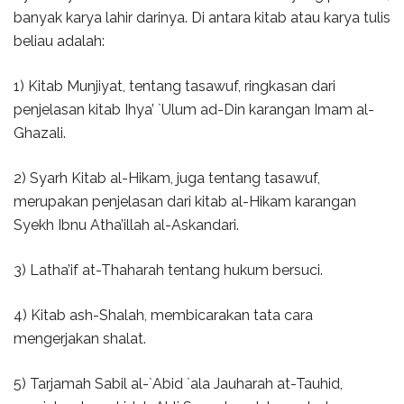
banyak karya lahir darinya. Di antara kitab atau karya tulis
beliau adalah:
1) Kitab Munjiyat, tentang tasawuf, ringkasan dari
penjelasan kitab Ihya’ `Ulum ad-Din karangan Imam al-
Ghazali.
2) Syarh Kitab al-Hikam, juga tentang tasawuf,
merupakan penjelasan dari kitab al-Hikam karangan
Syekh Ibnu Atha’illah al-Askandari.
3) Latha’if at-Thaharah tentang hukum bersuci.
4) Kitab ash-Shalah, membicarakan tata cara
mengerjakan shalat.
5) Tarjamah Sabil al-`Abid `ala Jauharah at-Tauhid,