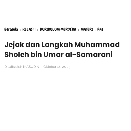
Beranda
›
KELAS 11
›
KURIKULUM MERDEKA
›
MATERI
›
PAI
Jejak dan Langkah Muhammad
Sholeh bin Umar al-Samarani
Ditulis oleh
MASUDIN
Oktober 14, 2023