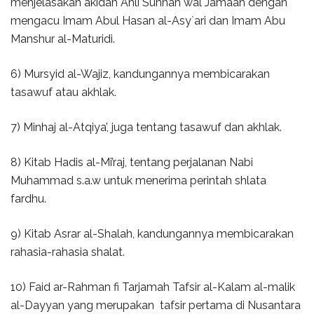
menjelasakan akidah Ahli Sunnah wal Jamaah dengan
mengacu Imam Abul Hasan al-Asy`ari dan Imam Abu
Manshur al-Maturidi.
6) Mursyid al-Wajiz, kandungannya membicarakan
tasawuf atau akhlak.
7) Minhaj al-Atqiya’, juga tentang tasawuf dan akhlak.
8) Kitab Hadis al-Mi’raj, tentang perjalanan Nabi
Muhammad s.a.w untuk menerima perintah shlata
fardhu.
9) Kitab Asrar al-Shalah, kandungannya membicarakan
rahasia-rahasia shalat.
10) Faid ar-Rahman fi Tarjamah Tafsir al-Kalam al-malik
al-Dayyan yang merupakan tafsir pertama di Nusantara