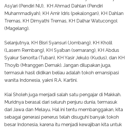
Asy’ari (Pendiri NU), KH Ahmad Dahlan (Pendiri
Muhammadiyah), KH Amir Idris (pekalongan), KH Dahlan
Tremas, KH Dimyathi Tremas, KH Dalhar Watucongol
(Magelang).
Selanjutnya, KH Bisri Syansuri (Jombang), KH Kholil
(Lasem Rembang), KH Sya’ban (semarang), KH Abdus
Syakur Senorita (Tuban), KH Yasir Jekulo (Kudus), dan KH
Thoyib (Mranggen Demak). Jangan dilupakan juga,
termasuk hasil didikan beliau adalah tokoh emansipasi
wanita Indonesia, yakni R.A. Kartini.
Kiai Sholeh juga menjadi salah satu pengajar di Makkah.
Muridnya berasal dari seluruh penjuru dunia, termasuk
dari Jawa dan Melayu. Hal ini tentu membanggakan, kita
sebagai generasi penerus telah disuguhi banyak tokoh
besar Indonesia, karena itu menjadi kewajiban kita untuk