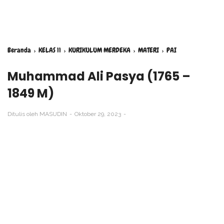
Beranda
›
KELAS 11
›
KURIKULUM MERDEKA
›
MATERI
›
PAI
Muhammad Ali Pasya (1765 –
1849 M)
Ditulis oleh
MASUDIN
Oktober 29, 2023