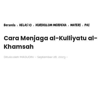
Beranda
›
KELAS 10
›
KURIKULUM MERDEKA
›
MATERI
›
PAI
Cara Menjaga al-Kulliyatu al-
Khamsah
Ditulis oleh
MASUDIN
September 28, 2023