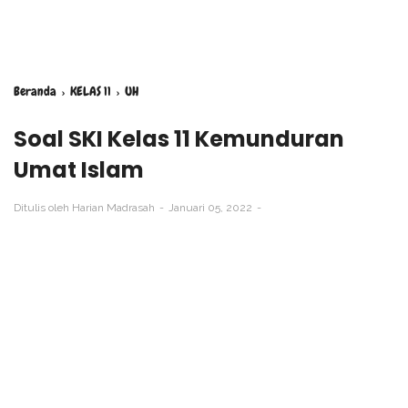
Beranda
›
KELAS 11
›
UH
Soal SKI Kelas 11 Kemunduran
Umat Islam
Ditulis oleh
Harian Madrasah
Januari 05, 2022