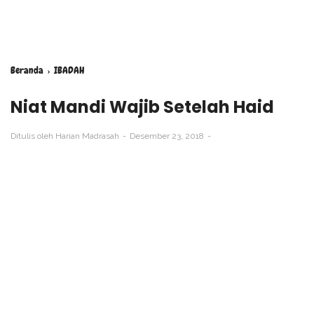
Beranda
›
IBADAH
Niat Mandi Wajib Setelah Haid
Ditulis oleh
Harian Madrasah
Desember 23, 2018