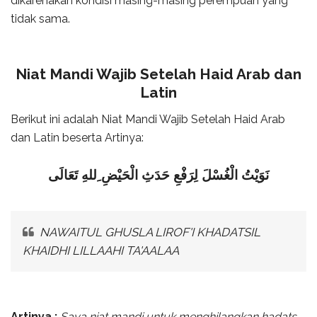
dikarenakan kondisi masing-masing perempuan yang
tidak sama.
Niat Mandi Wajib Setelah Haid Arab dan
Latin
Berikut ini adalah Niat Mandi Wajib Setelah Haid Arab
dan Latin beserta Artinya:
نَوَيْتُ الْغُسْلَ لِرَفْعِ حَدَثِ الْحَيْضِ ِللهِ تَعَالَى
NAWAITUL GHUSLA LIROF'I KHADATSIL
KHAIDHI LILLAAHI TA'AALAA
Artinya :
Saya niat mandi untuk menghilangkan hadats