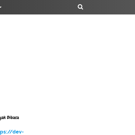
yak Dibaca
tps://dev-