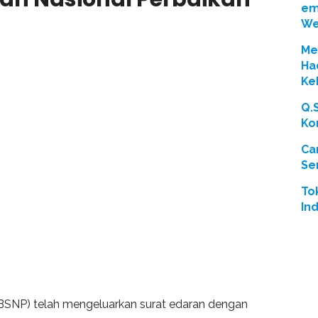
em
We
Men
Ha
Ke
Q.
Ko
Ca
Se
To
In
(BSNP) telah mengeluarkan surat edaran dengan