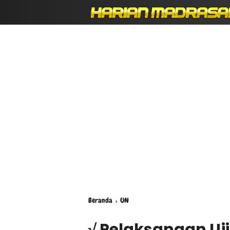
Beranda
›
UN
√ Pelaksanaan Uj