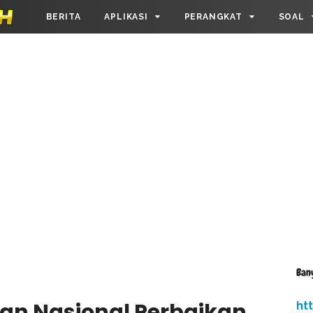
BERITA
APLIKASI
PERANGKAT
SOAL
Ban
ian Nasional Perbaikan
ht