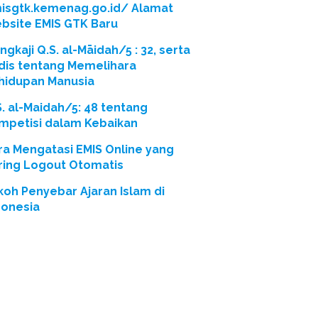
isgtk.kemenag.go.id/ Alamat
bsite EMIS GTK Baru
gkaji Q.S. al-Māidah/5 : 32, serta
dis tentang Memelihara
hidupan Manusia
S. al-Maidah/5: 48 tentang
mpetisi dalam Kebaikan
ra Mengatasi EMIS Online yang
ring Logout Otomatis
koh Penyebar Ajaran Islam di
donesia