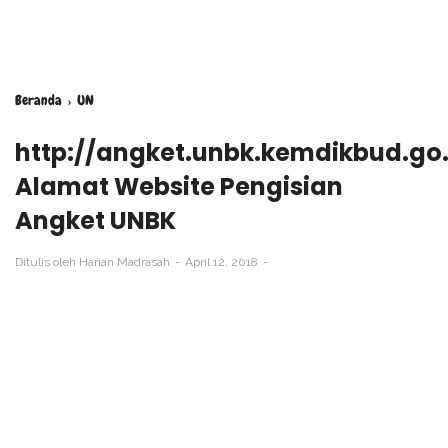
Beranda
›
UN
http://angket.unbk.kemdikbud.go.
Alamat Website Pengisian
Angket UNBK
Ditulis oleh
Harian Madrasah
April 12, 2018