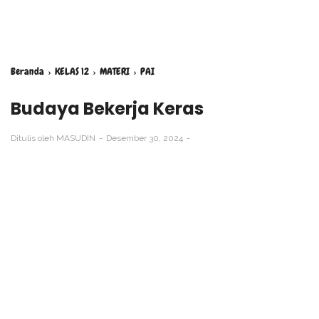
Beranda
›
KELAS 12
›
MATERI
›
PAI
Budaya Bekerja Keras
Ditulis oleh
MASUDIN
Desember 30, 2024