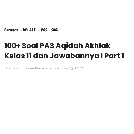
Beranda
›
KELAS 11
›
PAS
›
SOAL
100+ Soal PAS Aqidah Akhlak
Kelas 11 dan Jawabannya I Part 1
Ditulis oleh
Harian Madrasah
Oktober 23, 2022