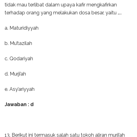
tidak mau terlibat dalam upaya kafir mengkafirkan
terhadap orang yang melakukan dosa besar, yaitu …..
a. Maturidiyyah
b. Mu’tazilah
c. Qodariyah
d. Murji’ah
e. Asy’ariyyah
Jawaban : d
13. Berikut ini termasuk salah satu tokoh aliran murji’ah