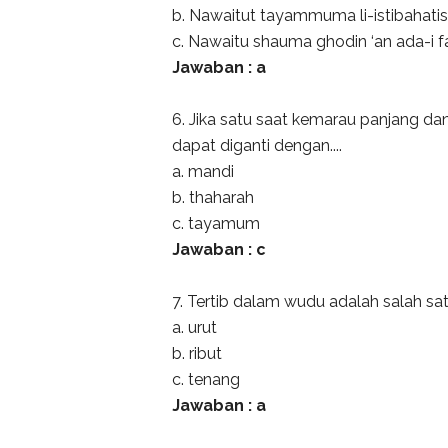
b. Nawaitut tayammuma li-istibahatis sha
c. Nawaitu shauma ghodin ‘an ada-i f
Jawaban : a
6. Jika satu saat kemarau panjang da
dapat diganti dengan....
a. mandi
b. thaharah
c. tayamum
Jawaban : c
7. Tertib dalam wudu adalah salah satu 
a. urut
b. ribut
c. tenang
Jawaban : a