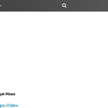
yak Dibaca
tps://dev-