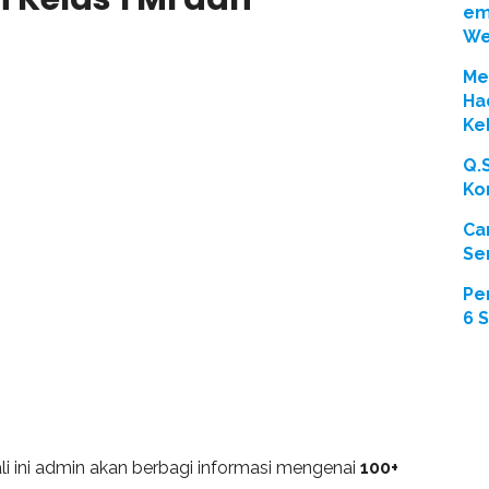
em
We
Men
Ha
Ke
Q.
Ko
Ca
Se
Pe
6 
li ini admin akan berbagi informasi mengenai
100+