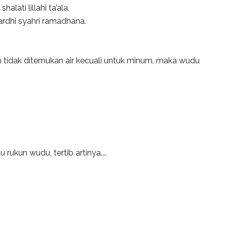
lati lillahi ta’ala.
ardhi syahri ramadhana.
n tidak ditemukan air kecuali untuk minum, maka wudu
rukun wudu, tertib artinya....