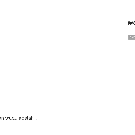
DMC
n wudu adalah....