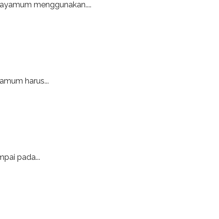
 tayamum menggunakan....
yamum harus...
pai pada...