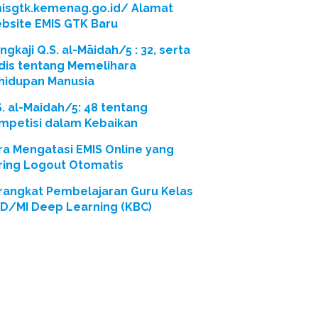
isgtk.kemenag.go.id/ Alamat
bsite EMIS GTK Baru
gkaji Q.S. al-Māidah/5 : 32, serta
dis tentang Memelihara
hidupan Manusia
S. al-Maidah/5: 48 tentang
mpetisi dalam Kebaikan
ra Mengatasi EMIS Online yang
ring Logout Otomatis
rangkat Pembelajaran Guru Kelas
SD/MI Deep Learning (KBC)