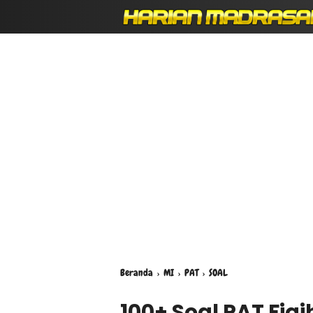
Beranda
›
MI
›
PAT
›
SOAL
100+ Soal PAT Fiqi