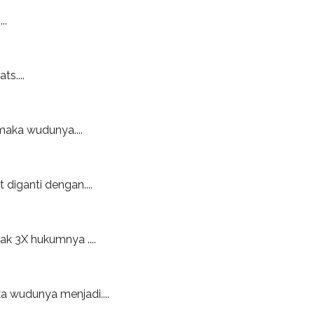
..
s....
 maka wudunya....
 diganti dengan....
 3X hukumnya ....
ka wudunya menjadi....