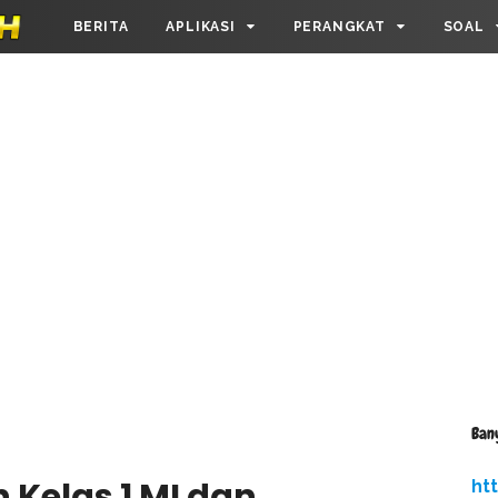
BERITA
APLIKASI
PERANGKAT
SOAL
Ban
h Kelas 1 MI dan
ht