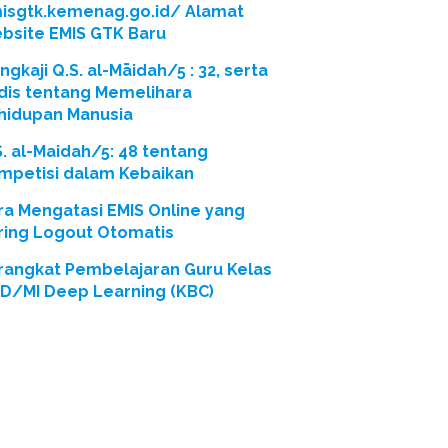
isgtk.kemenag.go.id/ Alamat
bsite EMIS GTK Baru
gkaji Q.S. al-Māidah/5 : 32, serta
dis tentang Memelihara
hidupan Manusia
S. al-Maidah/5: 48 tentang
mpetisi dalam Kebaikan
ra Mengatasi EMIS Online yang
ring Logout Otomatis
rangkat Pembelajaran Guru Kelas
SD/MI Deep Learning (KBC)