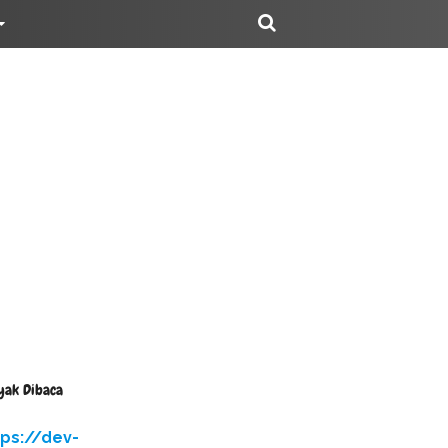
yak Dibaca
tps://dev-