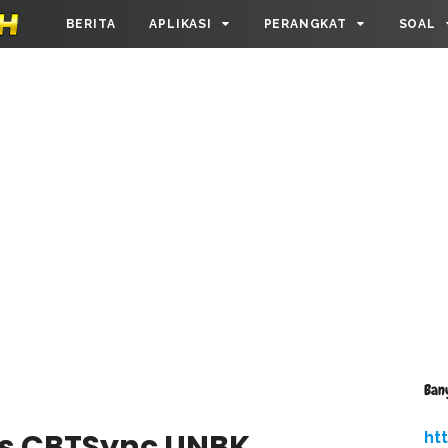
BERITA
APLIKASI
PERANGKAT
SOAL
Ban
us CBTSync UNBK
ht