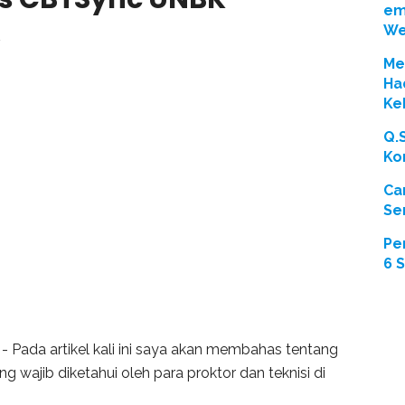
em
We
Men
Ha
Ke
Q.
Ko
Ca
Se
Pe
6 
- Pada artikel kali ini saya akan membahas tentang
 wajib diketahui oleh para proktor dan teknisi di