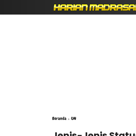
Beranda
›
UN
Jenis-Jenis Stat